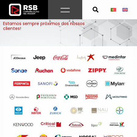
Skip
to
CLIENTES FELIZES
content
Estamos sempre próximos dos nossos
clientes!