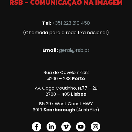
RSB – COMUNICAÇÃO NA IMAGEM
Tel:
+351 223 210 450
(Chamada para a rede fixa nacional)
Email:
geral@rsb.pt
Rua do Covelo nº232
4200 – 238
Porto
Av. Gago Coutinho, N.77 – 2B
2700 – 405
Lisboa
B5 297 West Coast HWY
6019
Scarborough
(Austrália)
F
L
V
Y
I
a
i
i
o
n