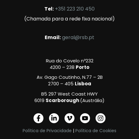
Tel:
+351 223 210 450
(Chamada para a rede fixa nacional)
Email:
geral@rsb.pt
Rua do Covelo nº232
4200 – 238
Porto
Av. Gago Coutinho, N.77 – 2B
2700 – 405
Lisboa
B5 297 West Coast HWY
6019
Scarborough
(Austrália)
F
L
V
Y
I
a
i
i
o
n
c
n
m
u
s
Política de Privacidade
|
Política de Cookies
e
k
e
t
t