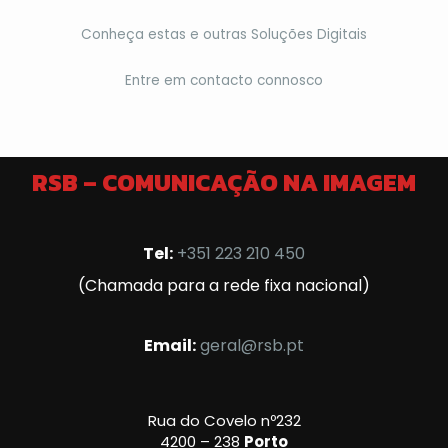
Conheça estas e outras Soluções Digitais
Entre em contacto connosco
RSB – COMUNICAÇÃO NA IMAGEM
Tel:
+351 223 210 450
(Chamada para a rede fixa nacional)
Email:
geral@rsb.pt
Rua do Covelo nº232
4200 – 238
Porto