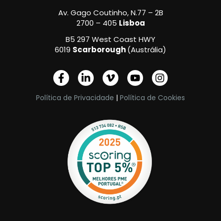
Av. Gago Coutinho, N.77 – 2B
2700 – 405
Lisboa
B5 297 West Coast HWY
6019
Scarborough
(Austrália)
F
L
V
Y
I
a
i
i
o
n
c
n
m
u
s
Política de Privacidade
|
Política de Cookies
e
k
e
t
t
b
e
o
u
a
o
d
-
b
g
o
i
v
e
r
k
n
a
-
-
m
f
i
n