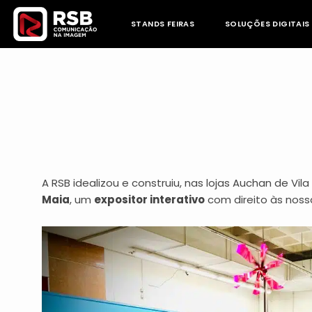
Skip
to
STANDS FEIRAS
SOLUÇÕES DIGITAIS
content
A RSB idealizou e construiu, nas lojas Auchan de Vi
Maia
, um
expositor interativo
com direito às
nossa