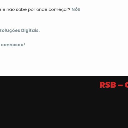
te e não sabe por onde começar?
Nós
oluções Digitais.
 connosco!
RSB –