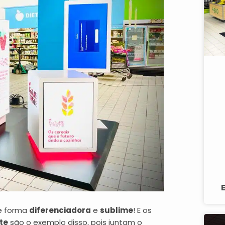
de forma
diferenciadora
e
sublime
! E os
te
são o exemplo disso, pois juntam o