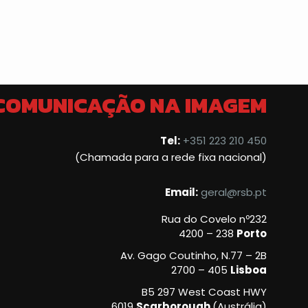
 COMUNICAÇÃO NA IMAGEM
Tel:
+351 223 210 450
(Chamada para a rede fixa nacional)
Email:
geral@rsb.pt
Rua do Covelo nº232
4200 – 238
Porto
Av. Gago Coutinho, N.77 – 2B
2700 – 405
Lisboa
B5 297 West Coast HWY
6019
Scarborough
(Austrália)