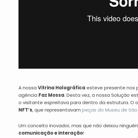
A nossa
Vitrina Holográfica
esteve presente nos p
agência
Faz Mossa
. Desta vez, a nossa Solução e
o visitante espreitava para dentro da estrutura. O 
NFT’s
, que representavam
peças do Museu de São
Um conceito inovador, mas que não deixou ninguém
comunicação
e interação
!