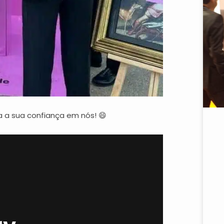
 a sua confiança em nós!
😄