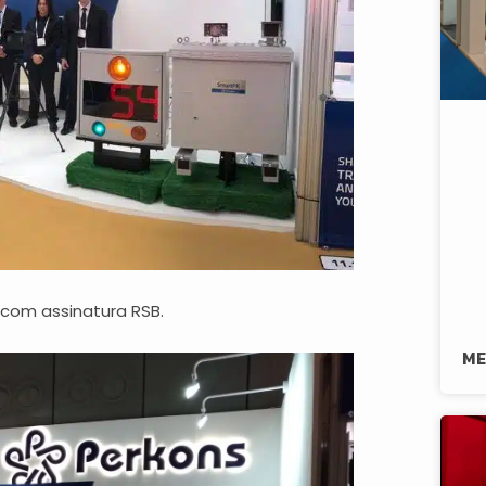
com assinatura RSB.
ME