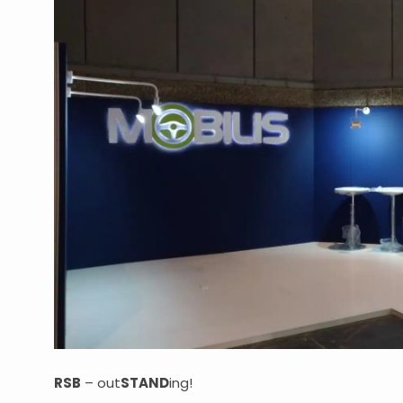
RSB
– out
STAND
ing!