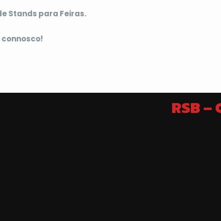
e Stands para Feiras.
 connosco!
RSB –