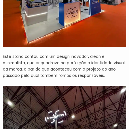
Este stand contou com um design inovador,
clean
e
minimalista, que enquadrava na perfeição a identidade visual
da marca, a par do que aconteceu com o projeto do ano
passado pelo qual também fomos os responsáveis.