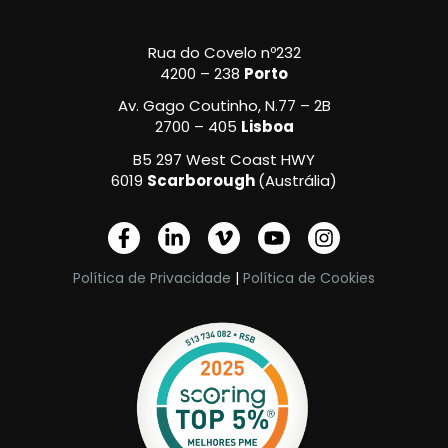
Rua do Covelo nº232
4200 – 238
Porto
Av. Gago Coutinho, N.77 – 2B
2700 – 405
Lisboa
B5 297 West Coast HWY
6019
Scarborough
(Austrália)
F
L
V
Y
I
a
i
i
o
n
c
n
m
u
s
Política de Privacidade
|
Política de Cookies
e
k
e
t
t
b
e
o
u
a
o
d
-
b
g
o
i
v
e
r
k
n
a
-
-
m
f
i
n