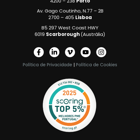
4200 – 238
Porto
Av. Gago Coutinho, N.77 – 2B
2700 – 405
Lisboa
B5 297 West Coast HWY
6019
Scarborough
(Austrália)
F
L
V
Y
I
a
i
i
o
n
c
n
m
u
s
Política de Privacidade
|
Política de Cookies
e
k
e
t
t
b
e
o
u
a
o
d
-
b
g
o
i
v
e
r
k
n
a
-
-
m
f
i
n