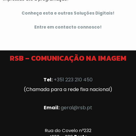
Conheça esta e outras Soluções Digitais!
Entre em contacto connosco!
RSB – COMUNICAÇÃO NA IMAGEM
Tel:
+351 223 210 450
(Chamada para a rede fixa nacional)
Email:
geral@rsb.pt
Rua do Covelo nº232