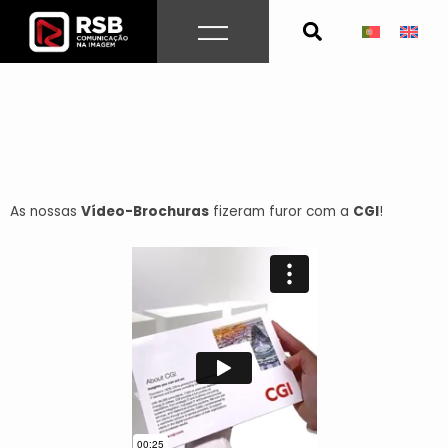
Skip
to
content
As nossas
Vídeo-Brochuras
fizeram furor com a
CGI
!