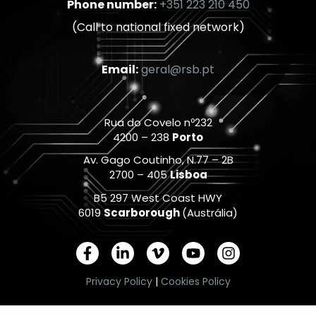
Phone number:
+351 223 210 450
(Call to national fixed network)
Email:
geral@rsb.pt
Rua do Covelo nº232
4200 – 238
Porto
Av. Gago Coutinho, N.77 – 2B
2700 – 405
Lisboa
B5 297 West Coast HWY
6019
Scarborough
(Austrália)
F
L
V
Y
I
a
i
i
o
n
c
n
m
u
s
Privacy Policy
|
Cookies Policy
e
k
e
t
t
b
e
o
u
a