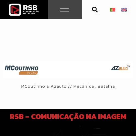
Skip
to
content
MCoutinho & Azauto // Mecânica . Batalha
RSB – COMUNICAÇÃO NA IMAGEM