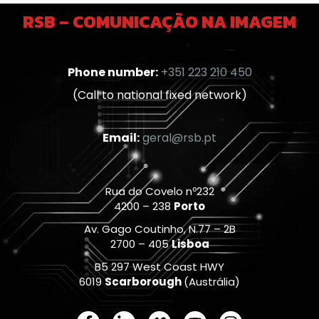
RSB – COMUNICAÇÃO NA IMAGEM
Phone number:
+351 223 210 450
(Call to national fixed network)
Email:
geral@rsb.pt
Rua do Covelo nº232
4200 – 238
Porto
Av. Gago Coutinho, N.77 – 2B
2700 – 405
Lisboa
B5 297 West Coast HWY
6019
Scarborough
(Austrália)
F
L
V
Y
I