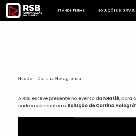
Skip
to
STANDS FEIRAS
SOLUÇÕES DIGITAIS
content
Nestlé - Cortina Holográfica
A RSB esteve presente no evento da
Nestlé
, para 
onde implementou a
Solução de Cortina Holográ