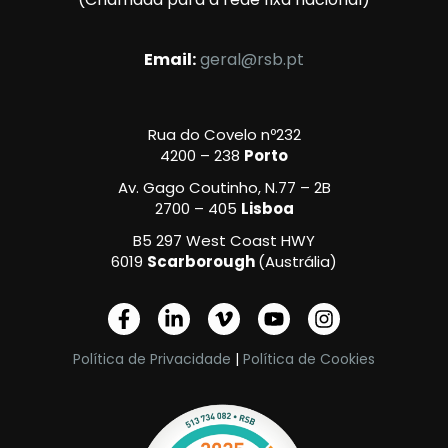
Email:
geral@rsb.pt
Rua do Covelo nº232
4200 – 238
Porto
Av. Gago Coutinho, N.77 – 2B
2700 – 405
Lisboa
B5 297 West Coast HWY
6019
Scarborough
(Austrália)
F
L
V
Y
I
a
i
i
o
n
c
n
m
u
s
Política de Privacidade
|
Política de Cookies
e
k
e
t
t
b
e
o
u
a
o
d
-
b
g
o
i
v
e
r