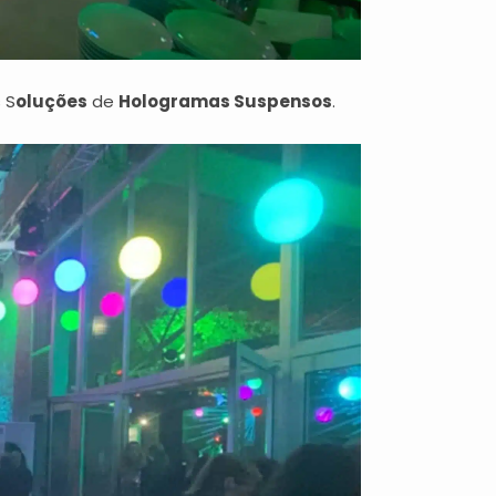
 S
oluções
de
Hologramas Suspensos
.