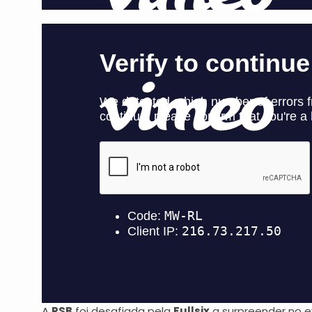
A
RSB
foi desafiada pela
Fullsix
a surpreender no 