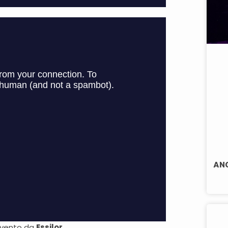
ANG
evento da
Essilor.