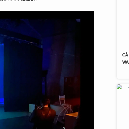
CÂ
WA