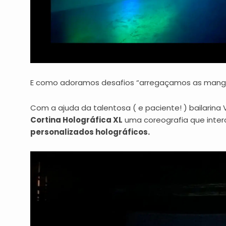
E como adoramos desafios “arregaçamos as mangas
Com a ajuda da talentosa ( e paciente! ) bailarina
Cortina Holográfica XL
uma coreografia que inte
personalizados holográficos.