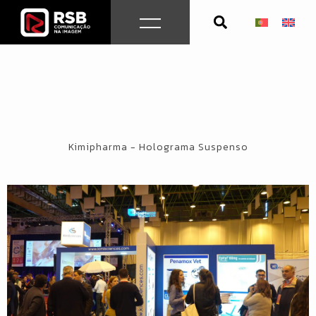
Skip
to
content
Kimipharma - Holograma Suspenso