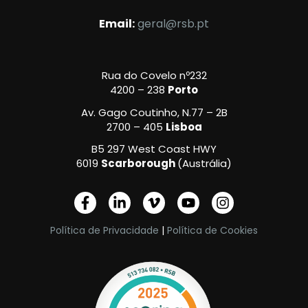
Email:
geral@rsb.pt
Rua do Covelo nº232
4200 – 238
Porto
Av. Gago Coutinho, N.77 – 2B
2700 – 405
Lisboa
B5 297 West Coast HWY
6019
Scarborough
(Austrália)
F
L
V
Y
I
a
i
i
o
n
c
n
m
u
s
Política de Privacidade
|
Política de Cookies
e
k
e
t
t
b
e
o
u
a
o
d
-
b
g
o
i
v
e
r
k
n
a