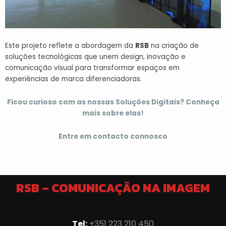
Este projeto reflete a abordagem da
RSB
na criação de
soluções tecnológicas que unem design, inovação e
comunicação visual para transformar espaços em
experiências de marca diferenciadoras.
Ficou curioso com as nossas Soluções Digitais? Conheça
mais sobre elas!
Entre em contacto connosco
RSB – COMUNICAÇÃO NA IMAGEM
Tel:
+351 223 210 450