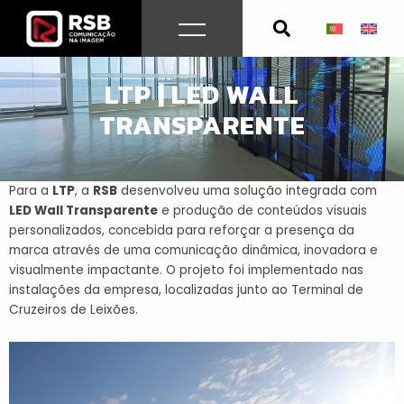
Skip
to
content
SOLUÇÕES DIGITAIS
LTP | LED WALL
TRANSPARENTE
Para a
LTP
, a
RSB
desenvolveu uma solução integrada com
LED Wall Transparente
e produção de conteúdos visuais
personalizados, concebida para reforçar a presença da
marca através de uma comunicação dinâmica, inovadora e
visualmente impactante. O projeto foi implementado nas
instalações da empresa, localizadas junto ao
Terminal de
Cruzeiros de Leixões
.