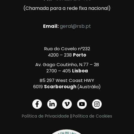
(Chamada para a rede fixa nacional)
Email:
geral@rsb.pt
Rua do Covelo nº232
4200 – 238
Porto
Av. Gago Coutinho, N.77 – 2B
2700 – 405
Lisboa
B5 297 West Coast HWY
6019
Scarborough
(Austrália)
F
L
V
Y
I
a
i
i
o
n
c
n
m
u
s
Política de Privacidade
|
Política de Cookies
e
k
e
t
t
b
e
o
u
a
o
d
-
b
g