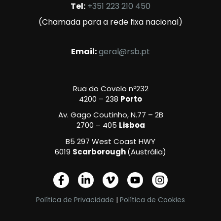
Tel:
+351 223 210 450
(Chamada para a rede fixa nacional)
Email:
geral@rsb.pt
Rua do Covelo nº232
4200 – 238
Porto
Av. Gago Coutinho, N.77 – 2B
2700 – 405
Lisboa
B5 297 West Coast HWY
6019
Scarborough
(Austrália)
F
L
V
Y
I
a
i
i
o
n
c
n
m
u
s
Política de Privacidade
|
Política de Cookies
e
k
e
t
t
b
e
o
u
a