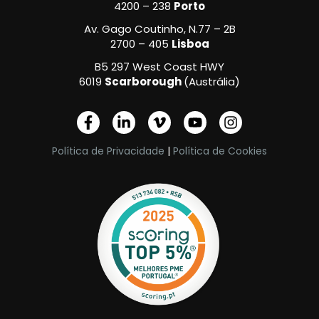
4200 – 238
Porto
Av. Gago Coutinho, N.77 – 2B
2700 – 405
Lisboa
B5 297 West Coast HWY
6019
Scarborough
(Austrália)
F
L
V
Y
I
a
i
i
o
n
c
n
m
u
s
Política de Privacidade
|
Política de Cookies
e
k
e
t
t
b
e
o
u
a
o
d
-
b
g
o
i
v
e
r
k
n
a
-
-
m
f
i
n