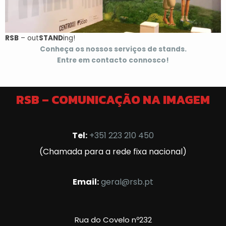
RSB
– out
STAND
ing!
Conheça os nossos serviços de stands.
Entre em contacto connosco!
RSB – COMUNICAÇÃO NA IMAGEM
Tel:
+351 223 210 450
(Chamada para a rede fixa nacional)
Email:
geral@rsb.pt
Rua do Covelo nº232