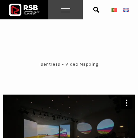
Skip
to
content
Isentress - Video Mapping