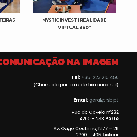
FEIRAS
MYSTIC INVEST | REALIDADE
VIRTUAL 360º
 COMUNICAÇÃO NA IMAGEM
Tel:
+351 223 210 450
(Chamada para a rede fixa nacional)
Email:
geral@rsb.pt
Rua do Covelo nº232
4200 – 238
Porto
Av. Gago Coutinho, N.77 – 2B
2700 – 405
Lisboa