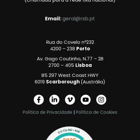
Email:
geral@rsb.pt
Rua do Covelo nº232
4200 – 238
Porto
Av. Gago Coutinho, N.77 – 2B
2700 – 405
Lisboa
B5 297 West Coast HWY
6019
Scarborough
(Austrália)
F
L
V
Y
I
a
i
i
o
n
c
n
m
u
s
Política de Privacidade
|
Política de Cookies
e
k
e
t
t
b
e
o
u
a
o
d
-
b
g
o
i
v
e
r