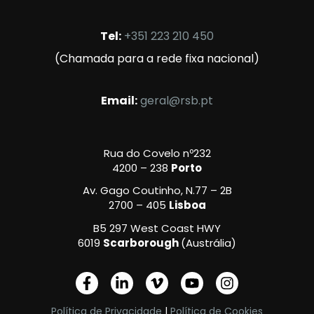
Tel:
+351 223 210 450
(Chamada para a rede fixa nacional)
Email:
geral@rsb.pt
Rua do Covelo nº232
4200 – 238
Porto
Av. Gago Coutinho, N.77 – 2B
2700 – 405
Lisboa
B5 297 West Coast HWY
6019
Scarborough
(Austrália)
F
L
V
Y
I
a
i
i
o
n
c
n
m
u
s
Política de Privacidade
|
Política de Cookies