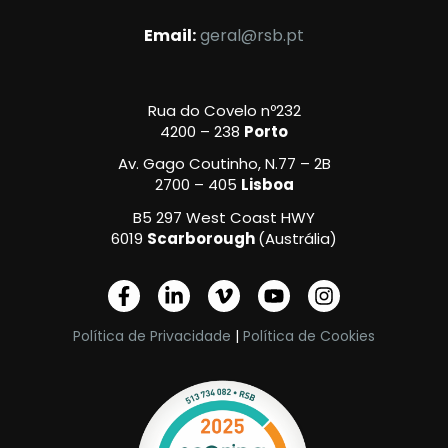
Email:
geral@rsb.pt
Rua do Covelo nº232
4200 – 238
Porto
Av. Gago Coutinho, N.77 – 2B
2700 – 405
Lisboa
B5 297 West Coast HWY
6019
Scarborough
(Austrália)
F
L
V
Y
I
a
i
i
o
n
c
n
m
u
s
Política de Privacidade
|
Política de Cookies
e
k
e
t
t
b
e
o
u
a
o
d
-
b
g
o
i
v
e
r
k
n
a