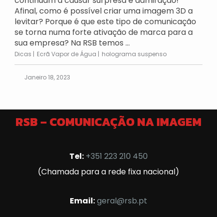
continuam a causar surpresa e admiração!
Afinal, como é possível criar uma imagem 3D a
levitar? Porque é que este tipo de comunicação
se torna numa forte ativação de marca para a
sua empresa? Na RSB temos ...
Dicas
Ecrã Vapor de Água
holograma suspenso
Janeiro 18, 2023
RSB – COMUNICAÇÃO NA IMAGEM
Tel:
+351 223 210 450
(Chamada para a rede fixa nacional)
Email:
geral@rsb.pt