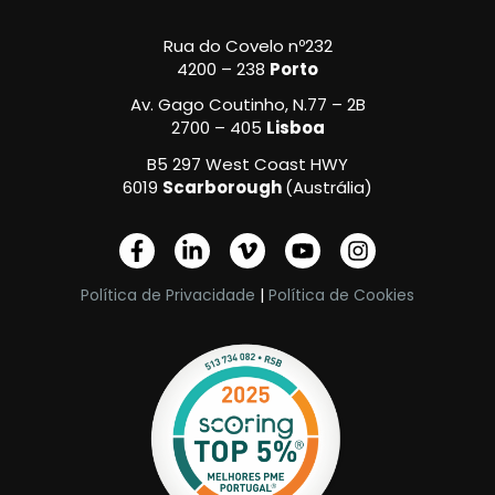
Rua do Covelo nº232
4200 – 238
Porto
Av. Gago Coutinho, N.77 – 2B
2700 – 405
Lisboa
B5 297 West Coast HWY
6019
Scarborough
(Austrália)
F
L
V
Y
I
a
i
i
o
n
c
n
m
u
s
Política de Privacidade
|
Política de Cookies
e
k
e
t
t
b
e
o
u
a
o
d
-
b
g
o
i
v
e
r
k
n
a
-
-
m
f
i
n