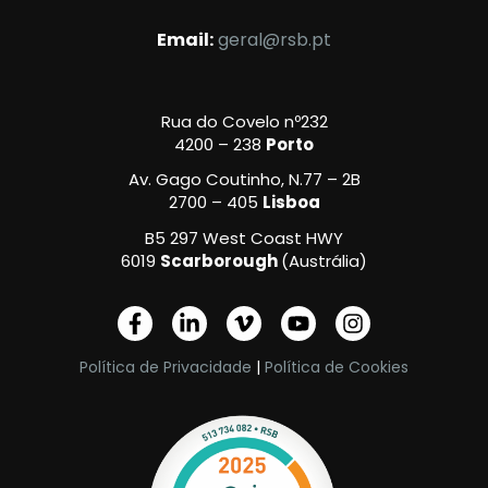
Email:
geral@rsb.pt
Rua do Covelo nº232
4200 – 238
Porto
Av. Gago Coutinho, N.77 – 2B
2700 – 405
Lisboa
B5 297 West Coast HWY
6019
Scarborough
(Austrália)
F
L
V
Y
I
a
i
i
o
n
c
n
m
u
s
Política de Privacidade
|
Política de Cookies
e
k
e
t
t
b
e
o
u
a
o
d
-
b
g
o
i
v
e
r
k
n
a