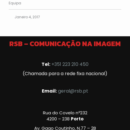
Equipa
Janeiro 4, 2017
RSB – COMUNICAÇÃO NA IMAGEM
Tel:
+351 223 210 450
(Chamada para a rede fixa nacional)
Email:
geral@rsb.pt
Rua do Covelo nº232
4200 – 238
Porto
Av. Gago Coutinho, N.77 – 2B