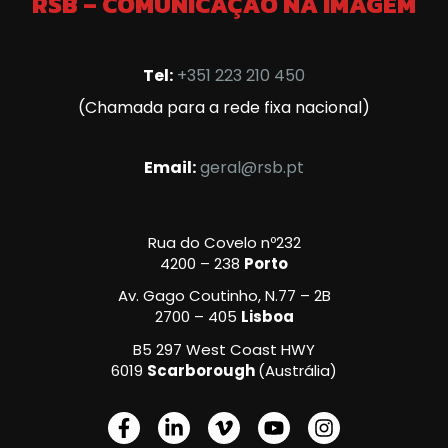
RSB – COMUNICAÇÃO NA IMAGEM
Tel:
+351 223 210 450
(Chamada para a rede fixa nacional)
Email:
geral@rsb.pt
Rua do Covelo nº232
4200 – 238
Porto
Av. Gago Coutinho, N.77 – 2B
2700 – 405
Lisboa
B5 297 West Coast HWY
6019
Scarborough
(Austrália)
F
L
V
Y
I
a
i
i
o
n