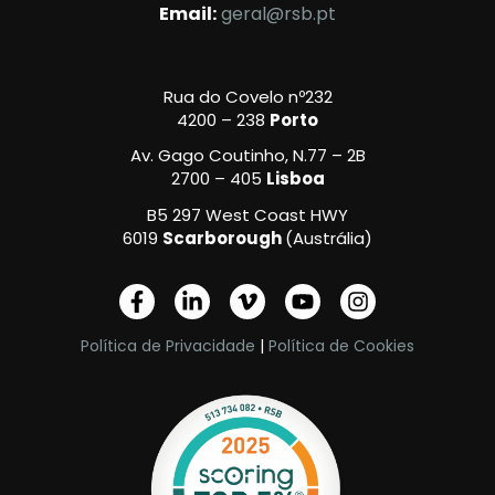
Email:
geral@rsb.pt
Rua do Covelo nº232
4200 – 238
Porto
Av. Gago Coutinho, N.77 – 2B
2700 – 405
Lisboa
B5 297 West Coast HWY
6019
Scarborough
(Austrália)
F
L
V
Y
I
a
i
i
o
n
c
n
m
u
s
Política de Privacidade
|
Política de Cookies
e
k
e
t
t
b
e
o
u
a
o
d
-
b
g
o
i
v
e
r
k
n
a
-
-
m
f
i