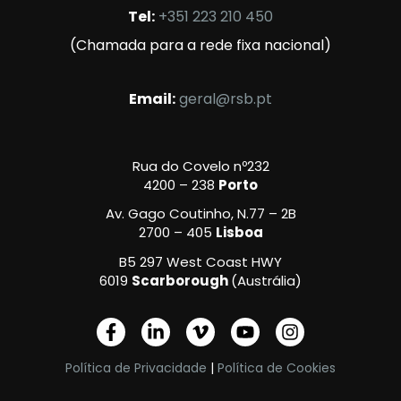
Tel:
+351 223 210 450
(Chamada para a rede fixa nacional)
Email:
geral@rsb.pt
Rua do Covelo nº232
4200 – 238
Porto
Av. Gago Coutinho, N.77 – 2B
2700 – 405
Lisboa
B5 297 West Coast HWY
6019
Scarborough
(Austrália)
F
L
V
Y
I
a
i
i
o
n
c
n
m
u
s
Política de Privacidade
|
Política de Cookies
e
k
e
t
t
b
e
o
u
a