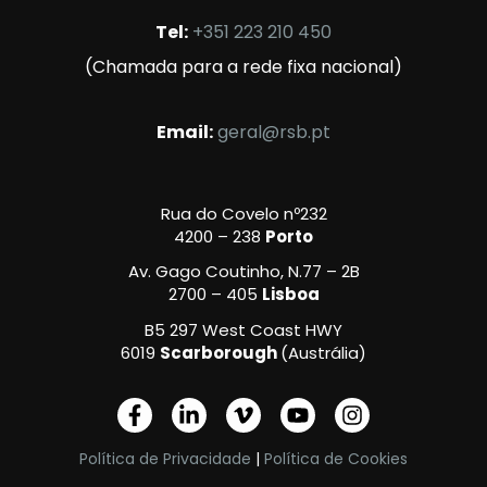
Tel:
+351 223 210 450
(Chamada para a rede fixa nacional)
Email:
geral@rsb.pt
Rua do Covelo nº232
4200 – 238
Porto
Av. Gago Coutinho, N.77 – 2B
2700 – 405
Lisboa
B5 297 West Coast HWY
6019
Scarborough
(Austrália)
F
L
V
Y
I
a
i
i
o
n
c
n
m
u
s
Política de Privacidade
|
Política de Cookies
e
k
e
t
t