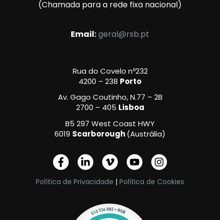
(Chamada para a rede fixa nacional)
Email:
geral@rsb.pt
Rua do Covelo nº232
4200 – 238
Porto
Av. Gago Coutinho, N.77 – 2B
2700 – 405
Lisboa
B5 297 West Coast HWY
6019
Scarborough
(Austrália)
F
L
V
Y
I
a
i
i
o
n
c
n
m
u
s
Política de Privacidade
|
Política de Cookies
e
k
e
t
t
b
e
o
u
a
o
d
-
b
g
o
i
v
e
r