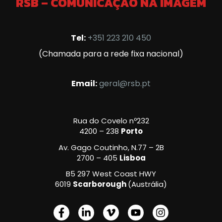
RSB – COMUNICAÇÃO NA IMAGEM
Tel:
+351 223 210 450
(Chamada para a rede fixa nacional)
Email:
geral@rsb.pt
Rua do Covelo nº232
4200 – 238
Porto
Av. Gago Coutinho, N.77 – 2B
2700 – 405
Lisboa
B5 297 West Coast HWY
6019
Scarborough
(Austrália)
F
L
V
Y
I
a
i
i
o
n