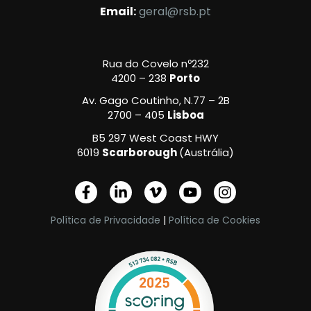
Email:
geral@rsb.pt
Rua do Covelo nº232
4200 – 238
Porto
Av. Gago Coutinho, N.77 – 2B
2700 – 405
Lisboa
B5 297 West Coast HWY
6019
Scarborough
(Austrália)
F
L
V
Y
I
a
i
i
o
n
c
n
m
u
s
Política de Privacidade
|
Política de Cookies
e
k
e
t
t
b
e
o
u
a
o
d
-
b
g
o
i
v
e
r
k
n
a
-
-
m