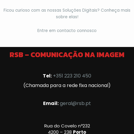
Ficou curioso com as nossas Soluções Digitais? Conheça mais
sobre elas!
Entre em contacto connosco
RSB – COMUNICAÇÃO NA IMAGEM
Tel:
+351 223 210 450
(Chamada para a rede fixa nacional)
Email:
geral@rsb.pt
Rua do Covelo nº232
4200 – 238
Porto