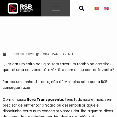
Skip
to
content
JUNHO 30, 2023
ECRÃ TRANSPARENTE
Quer dar um salto ao Egito sem fazer um rombo na carteira? E
que tal uma conversa tête-à-tête com o seu cantor favorito?
Parece um sonho distante, não é? Mas olhe só o que a RSB
consegue fazer!
Com o nosso
Ecrã Transparente
, tens tudo isso e mais, sem
precisar de enfrentar o Saara ou desembolsar aquele
dinheirinho extra num concerto! Vamos dar-lhe algumas dicas
de como tirar o máximo partido desta experiência!