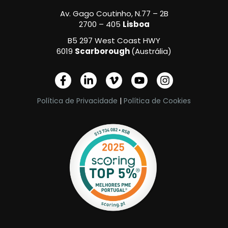
Av. Gago Coutinho, N.77 – 2B
2700 – 405
Lisboa
B5 297 West Coast HWY
6019
Scarborough
(Austrália)
F
L
V
Y
I
a
i
i
o
n
c
n
m
u
s
Política de Privacidade
|
Política de Cookies
e
k
e
t
t
b
e
o
u
a
o
d
-
b
g
o
i
v
e
r
k
n
a
-
-
m
f
i
n