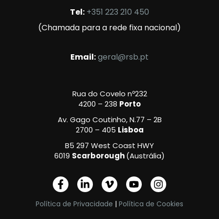
Tel:
+351 223 210 450
(Chamada para a rede fixa nacional)
Email:
geral@rsb.pt
Rua do Covelo nº232
4200 – 238
Porto
Av. Gago Coutinho, N.77 – 2B
2700 – 405
Lisboa
B5 297 West Coast HWY
6019
Scarborough
(Austrália)
F
L
V
Y
I
a
i
i
o
n
c
n
m
u
s
Política de Privacidade
|
Política de Cookies
e
k
e
t
t