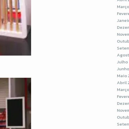
Março
Fever
Janei
Dezem
Novem
Outub
Setem
Agost
Julho
Junho
Maio 
Abril
Março
Fever
Dezem
Novem
Outub
Setem