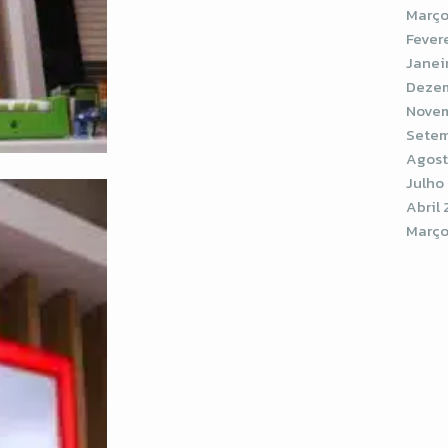
Março
Fever
Janei
Dezem
Novem
Setem
Agost
Julho
Abril 
Março