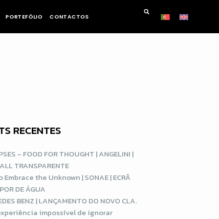
PORTEFÓLIO
CONTACTOS
TS RECENTES
SES – FOOD FOR THOUGHT | ANGELINI |
WALL TRANSPARENTE
o Embrace the Unknown | SONAE | ECRÃ
APOR DE ÁGUA
DES BENZ | LANÇAMENTO DO NOVO CLA.
xperiência impossível de ignorar