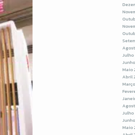
Dezem
Novem
Outub
Novem
Outub
Setem
Agost
Julho
Junho
Maio 
Abril
Março
Fever
Janei
Agost
Julho
Junho
Maio 
Abril