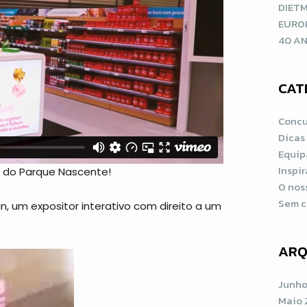
DIETM
EURO
40 AN
CAT
Concu
Dicas
Equip
Inspi
an do Parque Nascente!
O nos
Sem c
n, um expositor interativo com direito a um
ARQ
Junho
Maio 