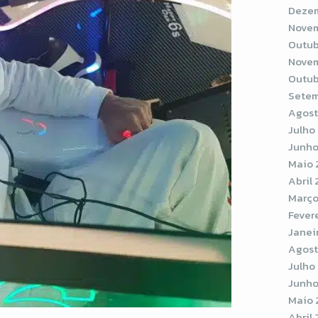
Dezem
Novem
Outub
Novem
Outub
Setem
Agost
Julho
Junho
Maio 
Abril
Março
Fever
Janei
Agost
Julho
Junho
Maio 
Abril