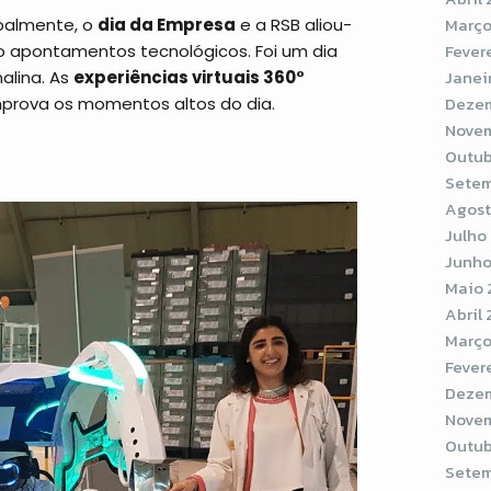
Março
obalmente, o
dia da Empresa
e a RSB aliou-
Fever
o apontamentos tecnológicos. Foi um dia
Janei
lina. As
experiências virtuais 360°
Dezem
mprova os momentos altos do dia.
Novem
Outub
Setem
Agost
Julho
Junho
Maio 
Abril
Março
Fever
Dezem
Novem
Outub
Setem