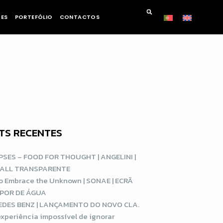
TES
PORTEFÓLIO
CONTACTOS
 UNIÃO DA
TS RECENTES
SES – FOOD FOR THOUGHT | ANGELINI |
WALL TRANSPARENTE
o Embrace the Unknown | SONAE | ECRÃ
APOR DE ÁGUA
DES BENZ | LANÇAMENTO DO NOVO CLA.
xperiência impossível de ignorar