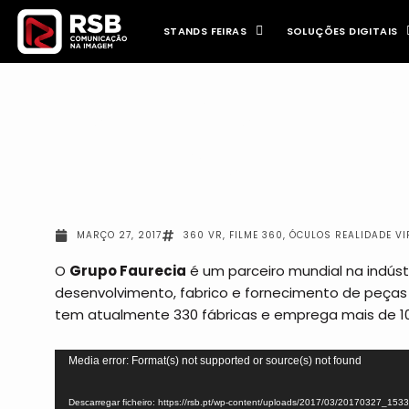
Skip
to
STANDS FEIRAS
SOLUÇÕES DIGITAIS
content
O NOSSO TRABALHO
FAURECIA – UM D
EMPRESA
MARÇO 27, 2017
360 VR
,
FILME 360
,
ÓCULOS REALIDADE VI
O
Grupo Faurecia
é um parceiro mundial na indús
desenvolvimento, fabrico e fornecimento de peças
tem atualmente 330 fábricas e emprega mais de 10
Reprodutor
Media error: Format(s) not supported or source(s) not found
de
vídeo
Descarregar ficheiro: https://rsb.pt/wp-content/uploads/2017/03/20170327