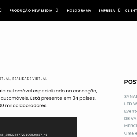
PRODUÇÃO NEW MEDIA
HOLOGRAMA
EMPRESA
CLIEN
IA PARA CELEBRAR A
RTUAL
,
REALIDADE VIRTUAL
POS
tria automóvel especializado na conceção,
SYNAP
 automóveis. Está presente em 34 países,
LED 
0 mil colaboradores.
Event
DE V
MERCE
Uma e
_153346_256326577271005.mp4?_=1