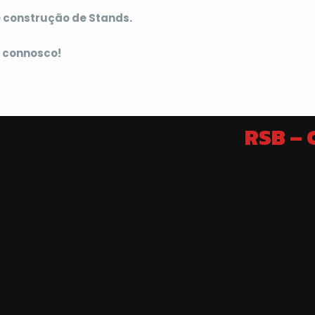
 construção de Stands.
 connosco!
RSB –