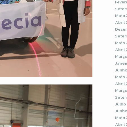
Fever
Setem
Maio 
Abril
Dezem
Setem
Maio 
Abril 
Março
Janei
Junho
Maio 
Abril 
Março
Setem
Julho
Junho
Maio 
Abril 