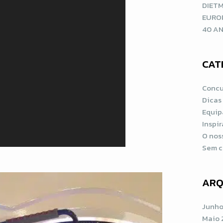
DIETM
EURO
40 AN
CAT
Concu
Dicas
Equip
Inspi
O nos
Sem c
ARQ
Junho
Maio 