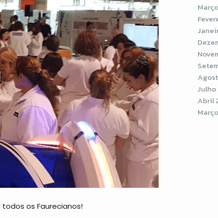
Março
Fever
Janei
Dezem
Novem
Setem
Agost
Julho
Abril 
Março
 todos os Faurecianos!