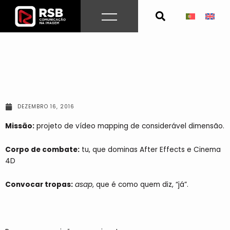
Skip
to
content
DEZEMBRO 16, 2016
Missão:
projeto de vídeo mapping de considerável dimensão.
Corpo de combate:
tu, que dominas After Effects e Cinema
4D
Convocar tropas:
asap
, que é como quem diz, “já”.