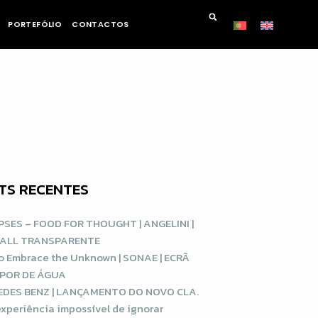
PORTEFÓLIO
CONTACTOS
TS RECENTES
SES – FOOD FOR THOUGHT | ANGELINI |
WALL TRANSPARENTE
o Embrace the Unknown | SONAE | ECRÃ
APOR DE ÁGUA
DES BENZ | LANÇAMENTO DO NOVO CLA.
xperiência impossível de ignorar