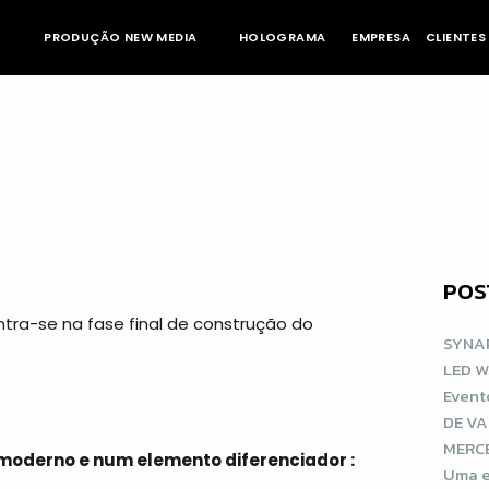
PRODUÇÃO NEW MEDIA
HOLOGRAMA
EMPRESA
CLIENTES
POS
ra-se na fase final de construção do
SYNAP
LED 
Event
DE V
MERCE
moderno e num elemento diferenciador :
Uma e