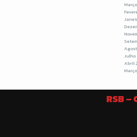
Março
Fever
Janei
Dezem
Novem
Setem
Agost
Julho
Abril 
Março
RSB –