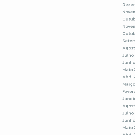
Dezem
Novem
Outub
Novem
Outub
Setem
Agost
Julho
Junho
Maio 
Abril
Março
Fever
Janei
Agost
Julho
Junho
Maio 
Abril