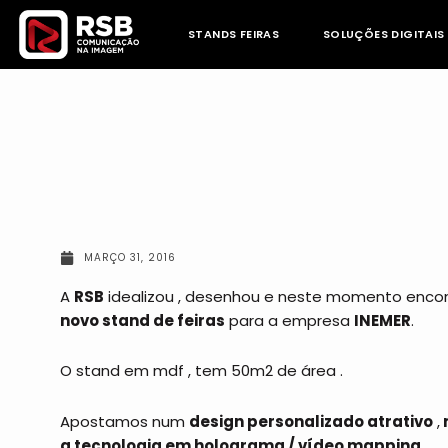
Skip
to
STANDS FEIRAS
SOLUÇÕES DIGITAIS
content
MARÇO 31, 2016
A
RSB
idealizou , desenhou e neste momento encont
novo stand de feiras
para a empresa
INEMER
.
O stand em mdf , tem 50m2 de área .
Apostamos num
design personalizado atrativo
,
a tecnologia em holograma / vídeo mapping
.