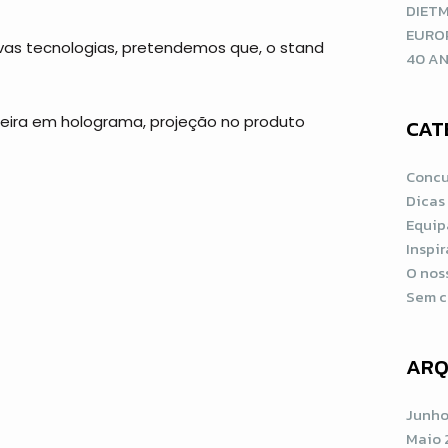
DIETM
EURO
ovas tecnologias, pretendemos que, o stand
40 AN
pedeira em holograma, projeção no produto
CAT
Concu
Dicas
Equip
Inspi
O nos
Sem c
ARQ
Junho
Maio 