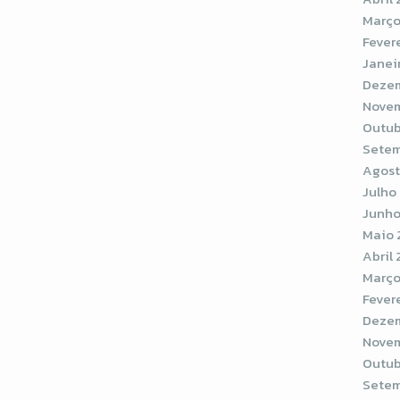
Março
Fever
Janei
Dezem
Novem
Outub
Setem
Agost
Julho
Junho
Maio 
Abril
Março
Fever
Dezem
Novem
Outub
Setem