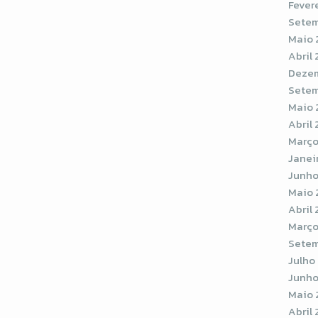
Fever
Setem
Maio 
Abril
Dezem
Setem
Maio 
Abril 
Março
Janei
Junho
Maio 
Abril 
Março
Setem
Julho
Junho
Maio 
Abril 