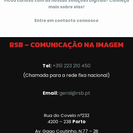
Ficou curioso com as nossas Soluções Digitais? Conheça
mais sobre elas!
Entre em contacto connosco
RSB – COMUNICAÇÃO NA IMAGEM
Tel:
+351 223 210 450
(Chamada para a rede fixa nacional)
Email:
geral@rsb.pt
Rua do Covelo nº232
4200 – 238
Porto
Av. Gago Coutinho, N.77 – 2B