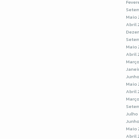
Fever
Setem
Maio 
Abril
Dezem
Setem
Maio 
Abril 
Março
Janei
Junho
Maio 
Abril 
Março
Setem
Julho
Junho
Maio 
Abril 