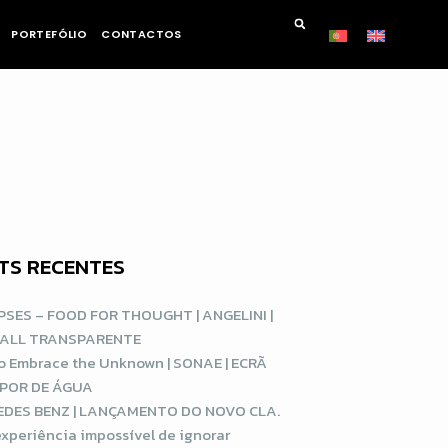
PORTEFÓLIO
CONTACTOS
TS RECENTES
SES – FOOD FOR THOUGHT | ANGELINI |
WALL TRANSPARENTE
o Embrace the Unknown | SONAE | ECRÃ
POR DE ÁGUA
DES BENZ | LANÇAMENTO DO NOVO CLA.
xperiência impossível de ignorar