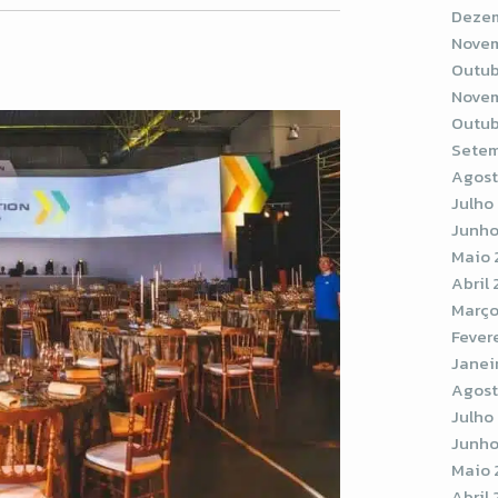
Dezem
Novem
Outub
Novem
Outub
Setem
Agost
Julho
Junho
Maio 
Abril
Março
Fever
Janei
Agost
Julho
Junho
Maio 
Abril