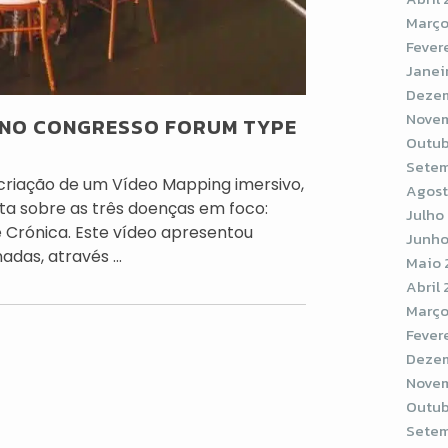
Março
Fever
Janei
Dezem
Novem
G NO CONGRESSO FORUM TYPE
Outub
Setem
 criação de um Vídeo Mapping imersivo,
Agost
ta sobre as três doenças em foco:
Julho
 Crónica. Este vídeo apresentou
Junho
as, através ...
Maio 
Abril
Março
Fever
Dezem
Novem
Outub
Setem