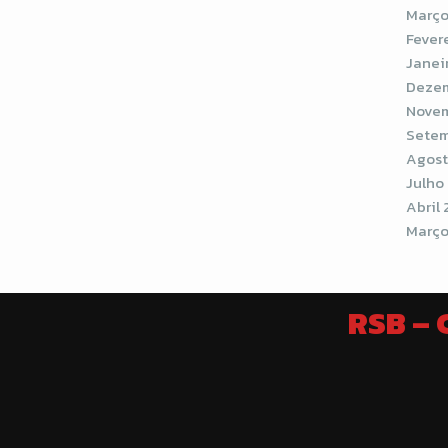
Março
Fever
Janei
Dezem
Novem
Setem
Agost
Julho
Abril 
Março
RSB –