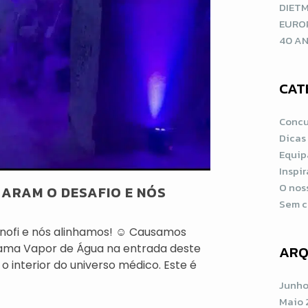
DIETM
EURO
40 AN
CAT
Concu
Dicas
Equip
Inspi
O nos
ÇARAM O DESAFIO E NÓS
Sem c
anofi e nós alinhamos! ☺️ Causamos
rama Vapor de Água na entrada deste
ARQ
interior do universo médico. Este é
Junho
a
Maio 