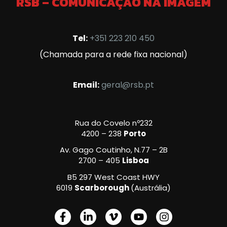
RSB – COMUNICAÇÃO NA IMAGEM
Tel:
+351 223 210 450
(Chamada para a rede fixa nacional)
Email:
geral@rsb.pt
Rua do Covelo nº232
4200 – 238
Porto
Av. Gago Coutinho, N.77 – 2B
2700 – 405
Lisboa
B5 297 West Coast HWY
6019
Scarborough
(Austrália)
F
L
V
Y
I
a
i
i
o
n