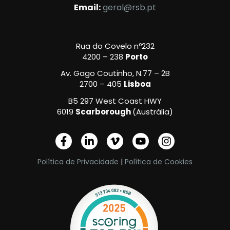
Email:
geral@rsb.pt
Rua do Covelo nº232
4200 – 238
Porto
Av. Gago Coutinho, N.77 – 2B
2700 – 405
Lisboa
B5 297 West Coast HWY
6019
Scarborough
(Austrália)
F
L
V
Y
I
a
i
i
o
n
c
n
m
u
s
Política de Privacidade
|
Política de Cookies
e
k
e
t
t
b
e
o
u
a
o
d
-
b
g
o
i
v
e
r
k
n
a
-
-
m
f
i