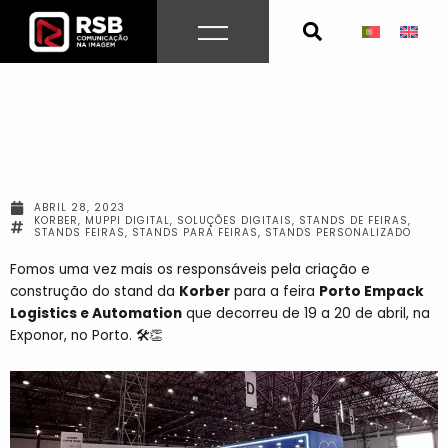
Skip
to
content
ABRIL 28, 2023
KORBER
,
MUPPI DIGITAL
,
SOLUÇÕES DIGITAIS
,
STANDS DE FEIRAS
,
STANDS FEIRAS
,
STANDS PARA FEIRAS
,
STANDS PERSONALIZADO
Fomos uma vez mais os responsáveis pela criação e
construção do stand da
Korber
para a feira
Porto Empack
Logistics e Automation
que decorreu de 19 a 20 de abril, na
Exponor, no Porto. 🛠👏