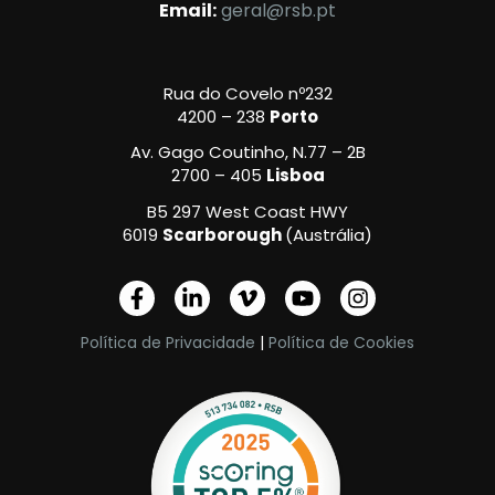
Email:
geral@rsb.pt
Rua do Covelo nº232
4200 – 238
Porto
Av. Gago Coutinho, N.77 – 2B
2700 – 405
Lisboa
B5 297 West Coast HWY
6019
Scarborough
(Austrália)
F
L
V
Y
I
a
i
i
o
n
c
n
m
u
s
Política de Privacidade
|
Política de Cookies
e
k
e
t
t
b
e
o
u
a
o
d
-
b
g
o
i
v
e
r
k
n
a
-
-
m
f
i