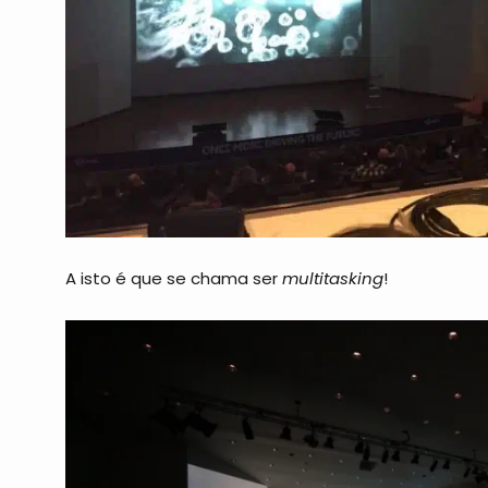
A isto é que se chama ser
multitasking
!