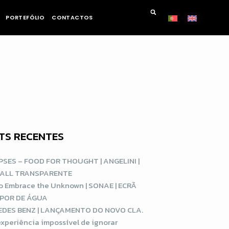
PORTEFÓLIO
CONTACTOS
TS RECENTES
SES – FOOD FOR THOUGHT | ANGELINI |
WALL TRANSPARENTE
o Embrace the Unknown | SONAE | ECRÃ
APOR DE ÁGUA
DES BENZ | LANÇAMENTO DO NOVO CLA.
xperiência impossível de ignorar