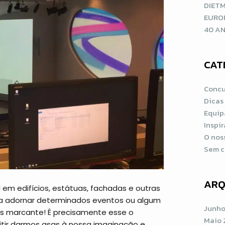
DIETM
EURO
40 AN
CAT
Concu
Dicas
Equip
Inspi
O nos
Sem c
ARQ
 em edifícios, estátuas, fachadas e outras
ra adornar determinados eventos ou algum
Junho
s marcante! É precisamente esse o
Maio 
tir darmos asas à nossa imaginação e