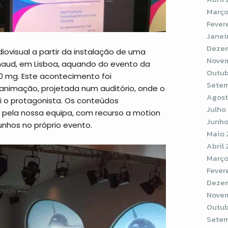
Março
Fever
Janei
Dezem
ovisual a partir da instalação de uma
Novem
aud, em Lisboa, aquando do evento da
Outub
0 mg. Este acontecimento foi
Setem
 animação, projetada num auditório, onde o
Agost
oi o protagonista. Os conteúdos
Julho
pela nossa equipa, com recurso a motion
Junho
nhos no próprio evento.
Maio 
Abril
Março
Fever
Dezem
Novem
Outub
Setem