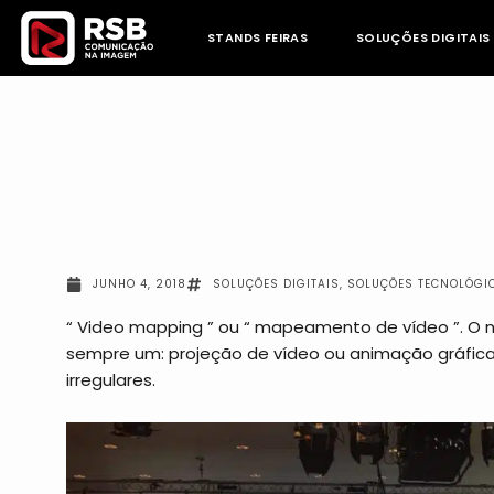
Skip
to
STANDS FEIRAS
SOLUÇÕES DIGITAIS
content
JUNHO 4, 2018
SOLUÇÕES DIGITAIS
,
SOLUÇÕES TECNOLÓGI
“ Video mapping ” ou “ mapeamento de vídeo ”. O 
sempre um: projeção de vídeo ou animação gráfica
irregulares.