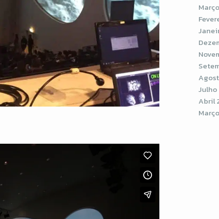
Março
Fever
Janei
Dezem
Novem
Setem
Agost
Julho
Abril 
Março