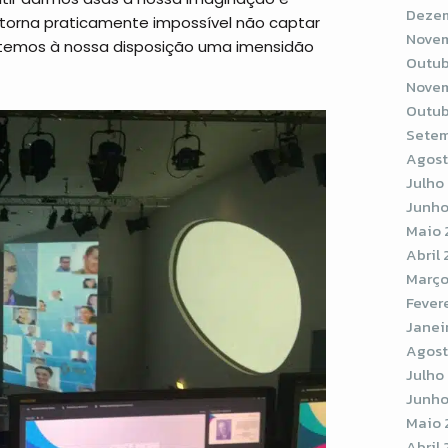
Dezem
e torna praticamente impossível não captar
Novem
 temos à nossa disposição uma imensidão
Outub
Novem
Outub
Setem
Agost
Julho
Junho
Maio 
Abril
Março
Fever
Janei
Agost
Julho
Junho
Maio 
Abril