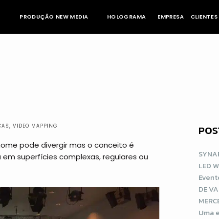
PRODUÇÃO NEW MEDIA
HOLOGRAMA
EMPRESA
CLIENTES
CAS
,
VIDEO MAPPING
POS
nome pode divergir mas o conceito é
SYNAP
 em superfícies complexas, regulares ou
LED 
Event
DE V
MERCE
Uma e