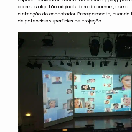
criarmos algo tão original e fora do comum, que s
a atenção do espectador. Principalmente, quando
de potenciais superfícies de projeção.