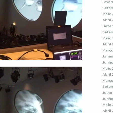
Fever
Setem
Maio 
Abril
Dezem
Setem
Maio 
Abril 
Março
Janei
Junho
Maio 
Abril 
Março
Setem
Julho
Junho
Maio 
Abril 