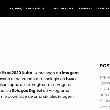
PRODUÇÃO NEW MEDIA
HOLOGRAMA
EMPRESA
CLIENTES
POS
na
Expo2020 Dubai
. A projeção da
imagem
SYNAP
nsão e recorrendo à tecnologia de
luzes
LED 
tica
capaz de interagir com a imagem,
Event
a nossa
Solução Digital
de Holograma
DE V
om o poder que de uma simples imagem
MERCE
Uma e