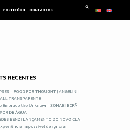
PORTEFÓLIO
CONTACTOS
TS RECENTES
SES – FOOD FOR THOUGHT | ANGELINI |
WALL TRANSPARENTE
o Embrace the Unknown | SONAE | ECRÃ
APOR DE ÁGUA
DES BENZ | LANÇAMENTO DO NOVO CLA.
xperiência impossível de ignorar