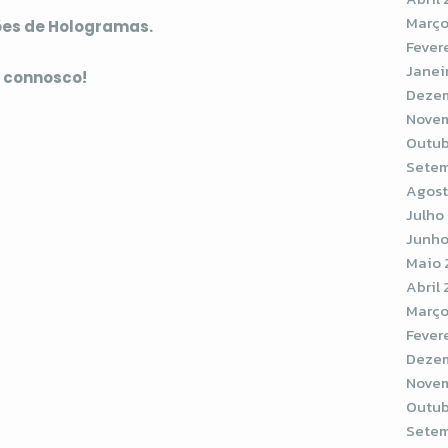
Março
ões de Hologramas.
Fever
Janei
 connosco!
Dezem
Novem
Outub
Setem
Agost
Julho
Junho
Maio 
Abril
Março
Fever
Dezem
Novem
Outub
Setem