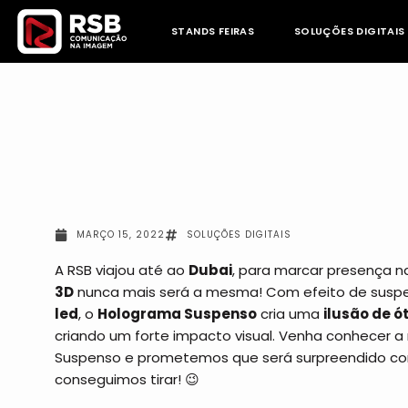
Skip
to
STANDS FEIRAS
SOLUÇÕES DIGITAIS
content
MARÇO 15, 2022
SOLUÇÕES DIGITAIS
A RSB viajou até ao
Dubai
, para marcar presença 
3D
nunca mais será a mesma! Com efeito de suspe
led
, o
Holograma Suspenso
cria uma
ilusão de ó
criando um forte impacto visual. Venha conhecer 
Suspenso e prometemos que será surpreendido c
conseguimos tirar! 😉