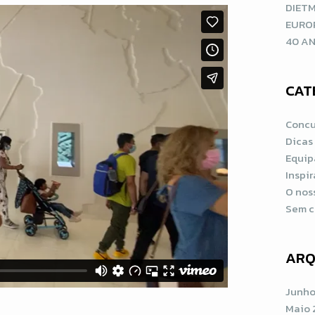
DIETM
EURO
40 AN
CAT
Concu
Dicas
Equip
Inspi
O nos
Sem c
ARQ
Junho
Maio 