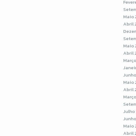
Fever
Setem
Maio 
Abril
Dezem
Setem
Maio 
Abril 
Março
Janei
Junho
Maio 
Abril 
Março
Setem
Julho
Junho
Maio 
Abril 