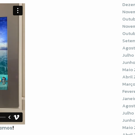
Dezem
Novem
Outub
Novem
Outub
Setem
Agost
Julho
Junho
Maio 
Abril
Março
Fever
Janei
Agost
Julho
Junho
Maio 
camos
!
Abril