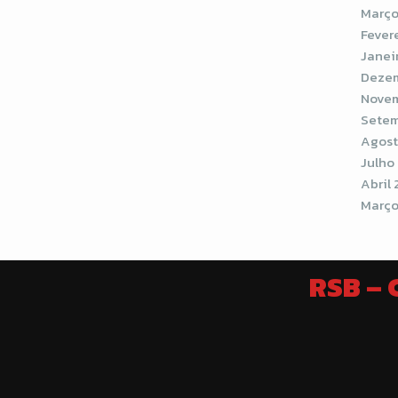
Março
Fever
Janei
Dezem
Novem
Setem
Agost
Julho
Abril 
Março
RSB –