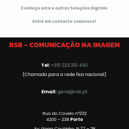
Conheça esta e outras Soluções Digitais.
Entre em contacto connosco!
RSB – COMUNICAÇÃO NA IMAGEM
Tel:
+351 223 210 450
(Chamada para a rede fixa nacional)
Email:
geral@rsb.pt
Rua do Covelo nº232
4200 – 238
Porto
Av. Gago Coutinho, N.77 – 2B