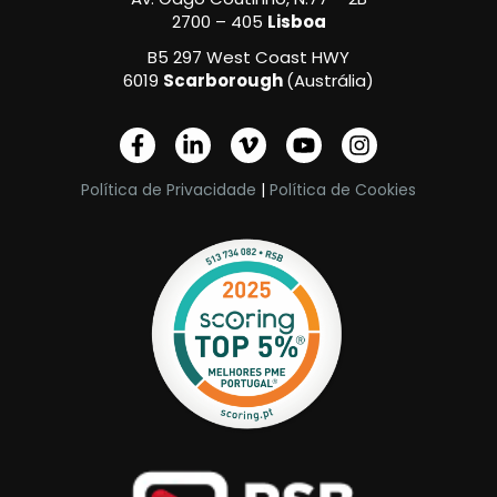
2700 – 405
Lisboa
B5 297 West Coast HWY
6019
Scarborough
(Austrália)
F
L
V
Y
I
a
i
i
o
n
c
n
m
u
s
Política de Privacidade
|
Política de Cookies
e
k
e
t
t
b
e
o
u
a
o
d
-
b
g
o
i
v
e
r
k
n
a
-
-
m
f
i
n