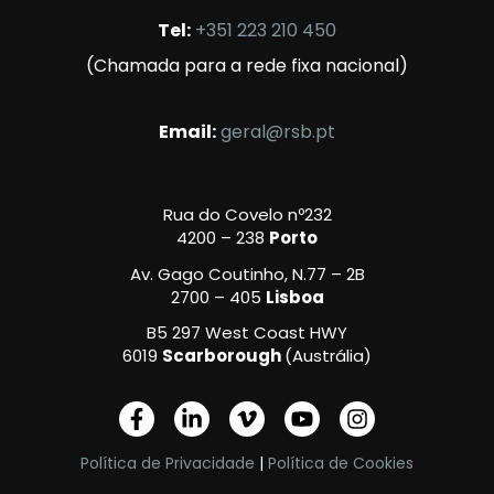
Tel:
+351 223 210 450
(Chamada para a rede fixa nacional)
Email:
geral@rsb.pt
Rua do Covelo nº232
4200 – 238
Porto
Av. Gago Coutinho, N.77 – 2B
2700 – 405
Lisboa
B5 297 West Coast HWY
6019
Scarborough
(Austrália)
F
L
V
Y
I
a
i
i
o
n
c
n
m
u
s
Política de Privacidade
|
Política de Cookies
e
k
e
t
t