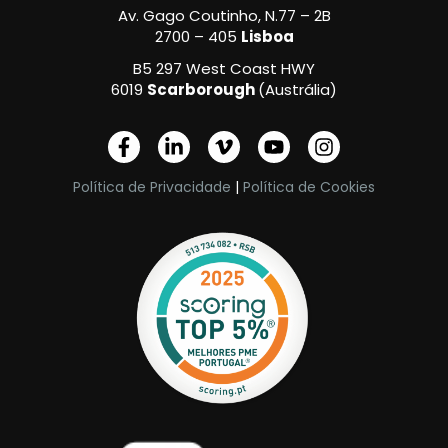
Av. Gago Coutinho, N.77 – 2B
2700 – 405
Lisboa
B5 297 West Coast HWY
6019
Scarborough
(Austrália)
F
L
V
Y
I
a
i
i
o
n
c
n
m
u
s
Política de Privacidade
|
Política de Cookies
e
k
e
t
t
b
e
o
u
a
o
d
-
b
g
o
i
v
e
r
k
n
a
-
-
m
f
i
n