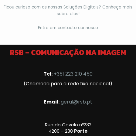
Ficou curioso com as nossas Soluções Digitais? Conheça mais
sobre elas!
Entre em contacto connosco
RSB – COMUNICAÇÃO NA IMAGEM
Tel:
+351 223 210 450
(Chamada para a rede fixa nacional)
Email:
geral@rsb.pt
Rua do Covelo nº232
4200 – 238
Porto