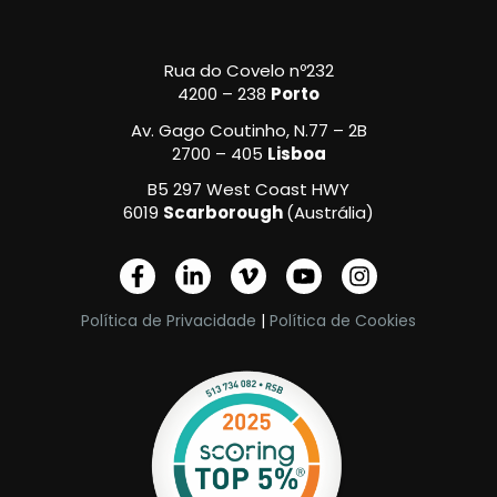
Rua do Covelo nº232
4200 – 238
Porto
Av. Gago Coutinho, N.77 – 2B
2700 – 405
Lisboa
B5 297 West Coast HWY
6019
Scarborough
(Austrália)
F
L
V
Y
I
a
i
i
o
n
c
n
m
u
s
Política de Privacidade
|
Política de Cookies
e
k
e
t
t
b
e
o
u
a
o
d
-
b
g
o
i
v
e
r
k
n
a
-
-
m
f
i
n