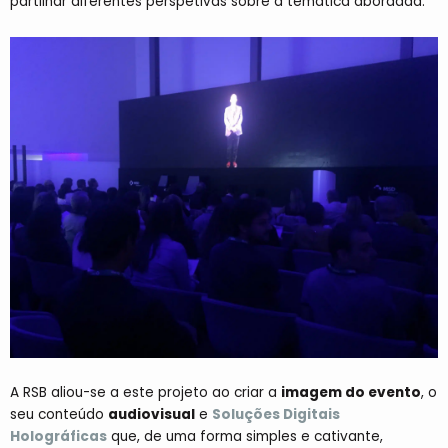
partilhar diferentes perspetivas sobre a temática abordada.
A RSB aliou-se a este projeto ao criar a
imagem do evento
, o
seu conteúdo
audiovisual
e
Soluções Digitais
Holográficas
que, de uma forma simples e cativante,